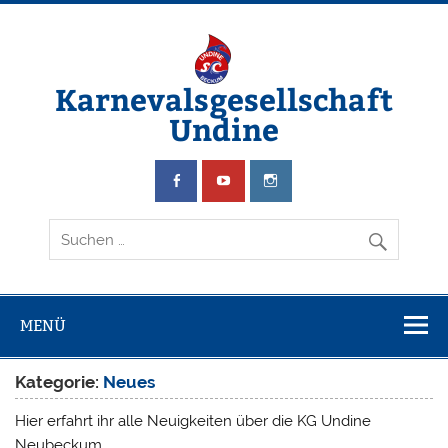
Zum
Inhalt
springen
Karnevalsgesellschaft
Undine
Wir schwimmen & feiern Karneval
MENÜ
Kategorie:
Neues
Hier erfahrt ihr alle Neuigkeiten über die KG Undine
Neubeckum.