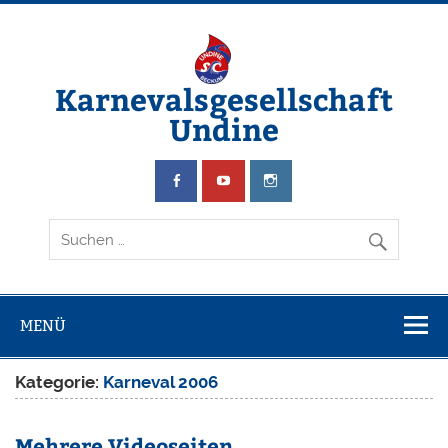
Zum
Inhalt
springen
Karnevalsgesellschaft
Undine
Wir schwimmen & feiern Karneval
MENÜ
Kategorie:
Karneval 2006
Mehrere Videoseiten