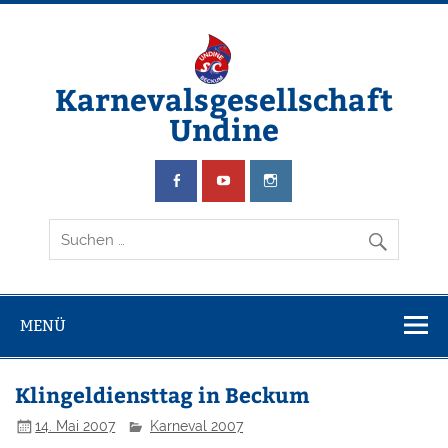
Zum
Inhalt
springen
Karnevalsgesellschaft
Undine
Wir schwimmen & feiern Karneval
MENÜ
Klingeldiensttag in Beckum
14. Mai 2007
Karneval 2007