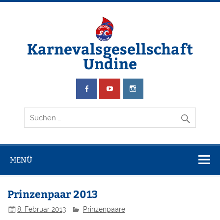
Zum
Inhalt
springen
Karnevalsgesellschaft
Undine
Wir schwimmen & feiern Karneval
MENÜ
Prinzenpaar 2013
8. Februar 2013
Prinzenpaare