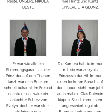
Reste, UNSERE NIKOLA
wie Huntz und Kuntz
BESTE
UNSERE ETA GLUNZ.
Er war wie alle ein
Die Kamera hat sie immer
Stimmungsgarant, als der
mit, sie war 2005 als
Prinz, der auf den Tischen
Prinzessin der Hit. Immer
tanzt, war er in Beckum
einen lockeren Spruch auf
schnell bekannt. Im Freibad
den Lippen, sieht man jetzt
dachte er, das wäre ein
auch mal ein Glas Rotwein
schlechter Scherz von
kippen. Sie ist immer sehr
Evelyn, doch er war stolz,
angerschiert, egal ob
als kriegte den
Blumen zupfen oder am