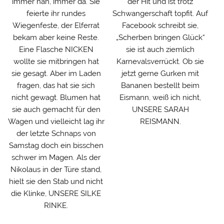
immer nah, immer da. Sie
der Hit und ist trotz
feierte ihr rundes
Schwangerschaft topfit. Auf
Wiegenfeste, der Elferrat
Facebook schreibt sie,
bekam aber keine Reste.
„Scherben bringen Glück“
Eine Flasche NICKEN
sie ist auch ziemlich
wollte sie mitbringen hat
Karnevalsverrückt. Ob sie
sie gesagt. Aber im Laden
jetzt gerne Gurken mit
fragen, das hat sie sich
Bananen bestellt beim
nicht gewagt. Blumen hat
Eismann, weiß ich nicht,
sie auch gemacht für den
UNSERE SARAH
Wagen und vielleicht lag ihr
REISMANN.
der letzte Schnaps von
Samstag doch ein bisschen
schwer im Magen. Als der
Nikolaus in der Türe stand,
hielt sie den Stab und nicht
die Klinke, UNSERE SILKE
RINKE.