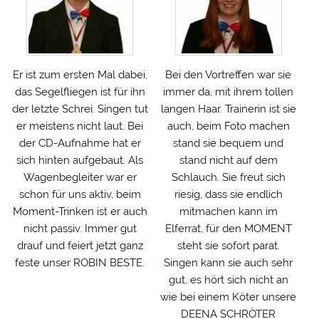
Er ist zum ersten Mal dabei,
Bei den Vortreffen war sie
das Segelfliegen ist für ihn
immer da, mit ihrem tollen
der letzte Schrei. Singen tut
langen Haar. Trainerin ist sie
er meistens nicht laut. Bei
auch, beim Foto machen
der CD-Aufnahme hat er
stand sie bequem und
sich hinten aufgebaut. Als
stand nicht auf dem
Wagenbegleiter war er
Schlauch. Sie freut sich
schon für uns aktiv, beim
riesig, dass sie endlich
Moment-Trinken ist er auch
mitmachen kann im
nicht passiv. Immer gut
Elferrat, für den MOMENT
drauf und feiert jetzt ganz
steht sie sofort parat.
feste unser ROBIN BESTE.
Singen kann sie auch sehr
gut, es hört sich nicht an
wie bei einem Köter unsere
DEENA SCHRÖTER