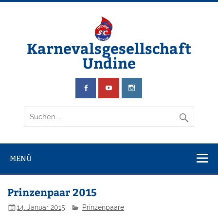
Zum
Inhalt
springen
Karnevalsgesellschaft
Undine
Wir schwimmen & feiern Karneval
MENÜ
Prinzenpaar 2015
14. Januar 2015
Prinzenpaare