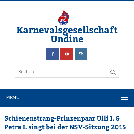
Zum
Inhalt
springen
Karnevalsgesellschaft
Undine
Wir schwimmen & feiern Karneval
MENÜ
Schienenstrang-Prinzenpaar Ulli I. &
Petra I. singt bei der NSV-Sitzung 2015