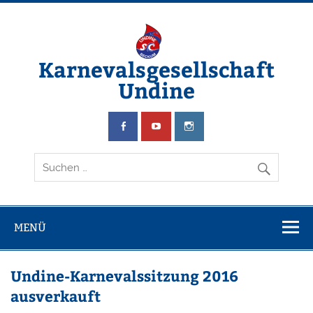
Zum
Inhalt
springen
Karnevalsgesellschaft
Undine
Wir schwimmen & feiern Karneval
MENÜ
Undine-Karnevalssitzung 2016
ausverkauft